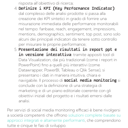
risposta all’obiettivo di ricerca;
Definire i KPI (Key Performance Indicator)
:
dal complesso delle analisi prodotte si passa alla
creazione dei KPI sintetici in grado di fornire una
misurazione immediata delle performance monitorabili
nel tempo: fanbase, reach, engagement, impressions,
mentions, demographics, sentiment, top post, sono solo
alcuni dei principali indicatori da tenere sotto controllo
per misurare le proprie performance;
Presentazione dei risultati in report ppt e
in versione interattiva
: tramite appositi tool di
Data Visualization, dai più tradizionali (come i report in
PowerPoint) fino a quelli più interattivi (come
Datawrapper, PowerBI, Tableau o Qlik Sense), si
presentano i dati in maniera intuitiva, chiara e
navigabile. Il processo di
social media monitoring
si
conclude con la definizione di una strategia di
marketing e di un piano editoriale coerente con gli
obiettivi iniziali del progetto e i risultati emersi dalle
analisi.
Per servizi di social media monitoring efficaci è bene rivolgersi
a società competenti che offrono
soluzioni complete basate su
approcci integrati e altamente performanti
, che comprendono
tutte e cinque le fasi di sviluppo.