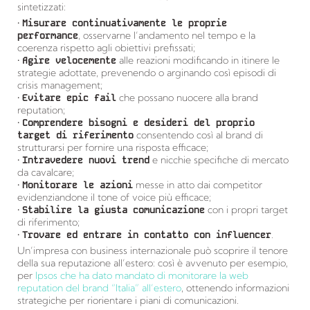
sintetizzati:
•
Misurare continuativamente le proprie
performance
, osservarne l’andamento nel tempo e la
coerenza rispetto agli obiettivi prefissati;
•
Agire velocemente
alle reazioni modificando in itinere le
strategie adottate, prevenendo o arginando così episodi di
crisis management;
•
Evitare epic fail
che possano nuocere alla brand
reputation;
•
Comprendere bisogni e desideri del proprio
target di riferimento
consentendo così al brand di
strutturarsi per fornire una risposta efficace;
•
Intravedere nuovi trend
e nicchie specifiche di mercato
da cavalcare;
•
Monitorare le azioni
messe in atto dai competitor
evidenziandone il tone of voice più efficace;
•
Stabilire la giusta comunicazione
con i propri target
di riferimento;
•
Trovare ed entrare in contatto con influencer
.
Un’impresa con business internazionale può scoprire il tenore
della sua reputazione all’estero: così è avvenuto per esempio,
per
Ipsos che ha dato mandato di monitorare la web
reputation del brand “Italia” all’estero
, ottenendo informazioni
strategiche per riorientare i piani di comunicazioni.