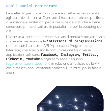
Quali social monitorare
La scelta di quali social monitorare è strettamente correlata
agli obiettivi di ricerca. Ogni social ha caratteristiche specifiche
di audience e limitazioni per la cessione dei dati che è bene
conoscere prima di settare le piattaforme per lo scraping dei
dati.
L’accesso ai contenuti presenti sui social media è possibile solo
grazie alla presenza delle
interfacce di programmazione
definite con l’acronimo API (Application Programming
Interface) che agevolano la comunicazione tra diverse
applicazioni software.
Facebook, Instagram, Twitter,
Linkedin, Youtube
e ogni altro social seguono
regolamentazioni specifiche
in relazione all’utilizzo delle API
che circoscrivono i contenuti scaricabili, utilizzati poi in fase di
analisi.