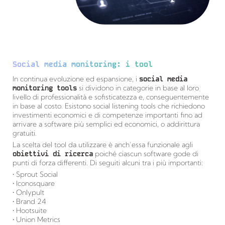
Social media monitoring: i tool
In continua evoluzione ed espansione, i
social media
monitoring tools
si dividono in categorie in base al loro
livello di professionalità e sofisticatezza e, conseguentemente
in base al costo. Esistono social listening tools che richiedono
investimenti economici e di competenze importanti fino ad
arrivare a software più semplici ed economici, o addirittura
gratuiti.
La scelta del tool da utilizzare è anch’essa funzionale agli
obiettivi di ricerca
poiché ciascun software gode di
punti di forza differenti. Di seguiti alcuni tra i più importanti:
• Sprout Social
• Iconosquare
• Onlypult
• Brand 24
• Hootsuite
• Union Metrics