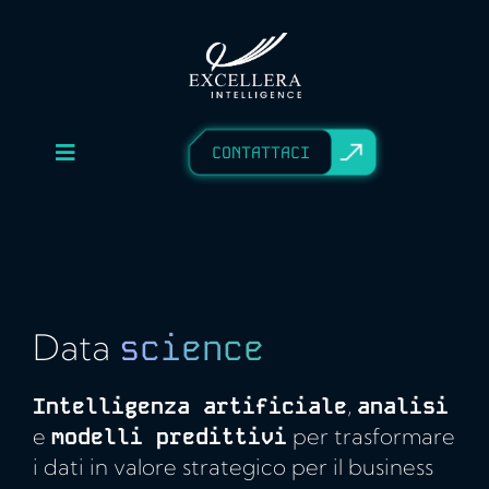
Skip
to
content
CONTATTACI
Toggle
CHI SIAMO
Navigation
EXPERTISE
CASE STUDY
BLOG
Data
science
AREA RISERVATA
Intelligenza artificiale
,
analisi
e
modelli predittivi
per trasformare
i dati in valore strategico per il business