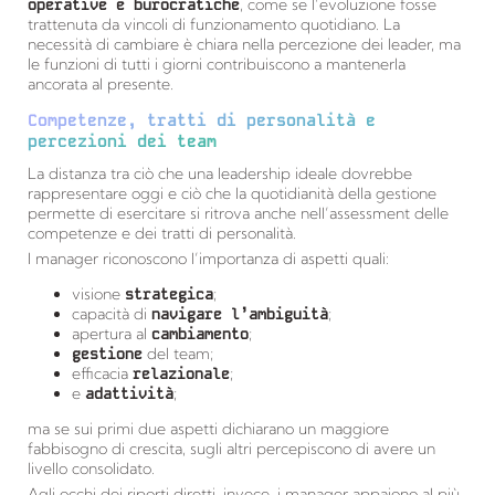
operative e burocratiche
, come se l’evoluzione fosse
trattenuta da vincoli di funzionamento quotidiano. La
necessità di cambiare è chiara nella percezione dei leader, ma
le funzioni di tutti i giorni contribuiscono a mantenerla
ancorata al presente.
Competenze, tratti di personalità e
percezioni dei team
La distanza tra ciò che una leadership ideale dovrebbe
rappresentare oggi e ciò che la quotidianità della gestione
permette di esercitare si ritrova anche nell’assessment delle
competenze e dei tratti di personalità.
I manager riconoscono l’importanza di aspetti quali:
visione
strategica
;
capacità di
navigare l’ambiguità
;
apertura al
cambiamento
;
gestione
del team;
efficacia
relazionale
;
e
adattività
;
ma se sui primi due aspetti dichiarano un maggiore
fabbisogno di crescita, sugli altri percepiscono di avere un
livello consolidato.
Agli occhi dei riporti diretti, invece, i manager appaiono al più