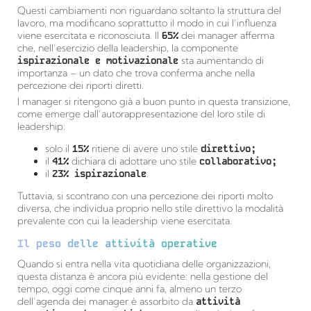
Questi cambiamenti non riguardano soltanto la struttura del
lavoro, ma modificano soprattutto il modo in cui l’influenza
viene esercitata e riconosciuta. Il
65%
dei manager afferma
che, nell’esercizio della leadership, la componente
ispirazionale e motivazionale
sta aumentando di
importanza – un dato che trova conferma anche nella
percezione dei riporti diretti.
I manager si ritengono già a buon punto in questa transizione,
come emerge dall’autorappresentazione del loro stile di
leadership:
solo il
15%
ritiene di avere uno stile
direttivo;
il
41%
dichiara di adottare uno stile
collaborativo;
il
23% ispirazionale
.
Tuttavia, si scontrano con una percezione dei riporti molto
diversa, che individua proprio nello stile direttivo la modalità
prevalente con cui la leadership viene esercitata.
Il peso delle attività operative
Quando si entra nella vita quotidiana delle organizzazioni,
questa distanza è ancora più evidente: nella gestione del
tempo, oggi come cinque anni fa, almeno un terzo
dell’agenda dei manager è assorbito da
attività