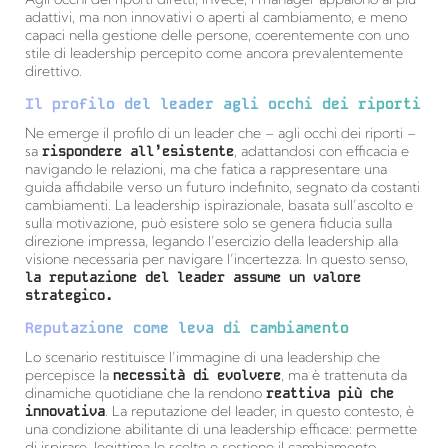
adattivi, ma non innovativi o aperti al cambiamento, e meno
capaci nella gestione delle persone, coerentemente con uno
stile di leadership percepito come ancora prevalentemente
direttivo.
Il profilo del leader agli occhi dei riporti
Ne emerge il profilo di un leader che – agli occhi dei riporti –
sa
rispondere all’esistente
, adattandosi con efficacia e
navigando le relazioni, ma che fatica a rappresentare una
guida affidabile verso un futuro indefinito, segnato da costanti
cambiamenti. La leadership ispirazionale, basata sull’ascolto e
sulla motivazione, può esistere solo se genera fiducia sulla
direzione impressa, legando l’esercizio della leadership alla
visione necessaria per navigare l’incertezza. In questo senso,
la reputazione del leader assume un valore
strategico.
Reputazione come leva di cambiamento
Lo scenario restituisce l’immagine di una leadership che
percepisce la
necessità di evolvere
, ma è trattenuta da
dinamiche quotidiane che la rendono
reattiva più che
innovativa
. La reputazione del leader, in questo contesto, è
una condizione abilitante di una leadership efficace: permette
di ispirare, legittima le scelte e sostiene il cambiamento.