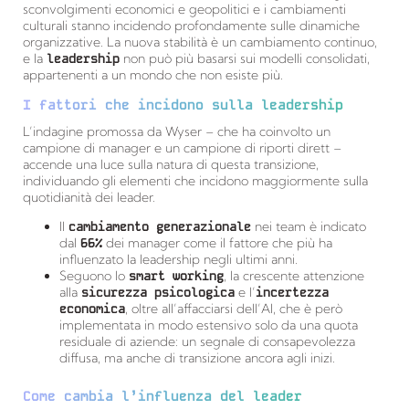
sconvolgimenti economici e geopolitici e i cambiamenti
culturali stanno incidendo profondamente sulle dinamiche
organizzative. La nuova stabilità è un cambiamento continuo,
e la
leadership
non può più basarsi sui modelli consolidati,
appartenenti a un mondo che non esiste più.
I fattori che incidono sulla leadership
L’indagine promossa da Wyser – che ha coinvolto un
campione di manager e un campione di riporti dirett –
accende una luce sulla natura di questa transizione,
individuando gli elementi che incidono maggiormente sulla
quotidianità dei leader.
Il
cambiamento generazionale
nei team è indicato
dal
66%
dei manager come il fattore che più ha
influenzato la leadership negli ultimi anni.
Seguono lo
smart working
, la crescente attenzione
alla
sicurezza psicologica
e l’
incertezza
economica
, oltre all’affacciarsi dell’AI, che è però
implementata in modo estensivo solo da una quota
residuale di aziende: un segnale di consapevolezza
diffusa, ma anche di transizione ancora agli inizi.
Come cambia l’influenza del leader