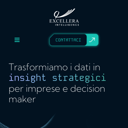
Skip
to
content
CONTATTACI
Toggle
CHI SIAMO
Navigation
EXPERTISE
Trasformiamo i dati in
CASE STUDY
insight strategici
BLOG
per imprese e decision
AREA RISERVATA
maker