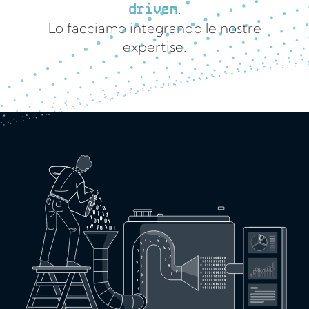
driven
.
Lo facciamo integrando le nostre
expertise.