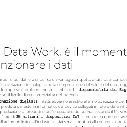
 Data Work, è il moment
unzionare i dati
isporre dei dati era di per sé un vantaggio rispetto a tutti quei compe
la dotazione tecnologica né la comprensione del valore del dato, oggi 
o le imprese è profondamente cambiato. La
disponibilità dei Big
 sé, il livello di concorrenzialità dell’azienda.
rmazione digitale
, infatti, abbiamo assistito alla moltiplicazione dei
prodotti dai sistemi informatici, dai device collegati in rete e dalle infr
produzione di prodotti e dell’erogazione dei servizi: secondo il McKin
già più di
30 milioni i dispositivi IoT
al mondo e coprono tras
dall’automobilistico all’industriale, dai servizi pubblici alla vendita al detta