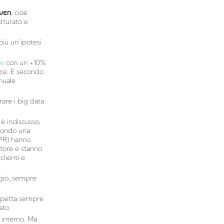
ven
, cioè
tturato e
iù un’ipotesi
de
con un +10%
esce. E secondo
nnuale
rare i big data
 è indiscusso,
econdo una
CPR) hanno
ttore e stanno
lienti e
ggio, sempre
 spetta sempre
ato.
o interno. Ma