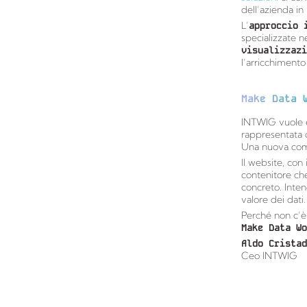
dell’azienda in
L’
approccio 
specializzate n
visualizzazi
l’arricchimento
Make Data 
INTWIG vuole e
rappresentata 
Una nuova comu
Il website, con 
contenitore ch
concreto. Inte
valore dei dati
Perché non c’è
Make Data Wo
Aldo Cristad
Ceo INTWIG