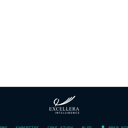
AMO
EXPERTISE
CASE STUDY
BLOG
AREA RI