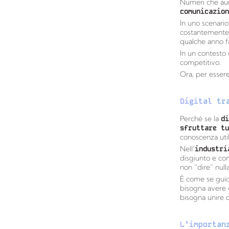
Numeri che au
comunicazion
In uno scenari
costantemente 
qualche anno fa
In un contesto
competitivo.
Ora, per esser
Digital tr
Perché se la
di
sfruttare tu
conoscenza util
Nell’
industri
disgiunto e con
non “dire” nulla
È come se guida
bisogna avere 
bisogna unire co
L’importan