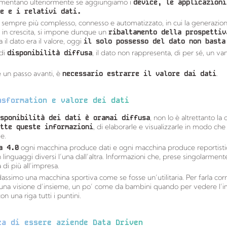
mentano ulteriormente se aggiungiamo i
device, le applicazioni
e e i relativi dati.
o sempre più complesso, connesso e automatizzato, in cui la generazion
in crescita, si impone dunque un
ribaltamento della prospettiv
 il dato era il valore, oggi
il solo possesso del dato non basta
 di
disponibilità diffusa
, il dato non rappresenta, di per sé, un va
e un passo avanti, è
necessario estrarre il valore dai dati
.
asformation e valore dei dati
sponibilità dei dati è oramai diffusa
, non lo è altrettanto la 
tte queste informazioni
, di elaborarle e visualizzarle in modo ch
e.
a 4.0
ogni macchina produce dati e ogni macchina produce reportist
 linguaggi diversi l’una dall’altra. Informazioni che, prese singolarmente
 di più all’impresa.
ssimo una macchina sportiva come se fosse un’utilitaria. Per farla cor
una visione d’insieme, un po’ come da bambini quando per vedere l
n una riga tutti i puntini.
za di essere aziende Data Driven