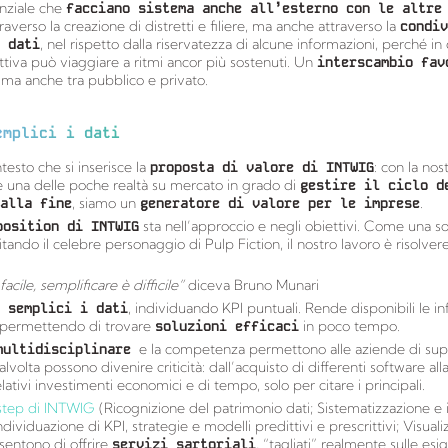
enziale che
facciano sistema anche all’esterno con le altre
raverso la creazione di distretti e filiere, ma anche attraverso la
condiv
 dati
, nel rispetto dalla riservatezza di alcune informazioni, perché 
lettiva può viaggiare a ritmi ancor più sostenuti. Un
interscambio fav
i, ma anche tra pubblico e privato.
emplici i dati
testo che si inserisce la
proposta di valore di INTWIG
: con la nost
e una delle poche realtà su mercato in grado di
gestire il ciclo d
alla fine
, siamo un
generatore di valore per le imprese
.
position di INTWIG
sta nell’approccio e negli obiettivi. Come una so
citando il celebre personaggio di Pulp Fiction, il nostro lavoro è risolver
cile, semplificare è difficile”
diceva Bruno Munari
 semplici i dati
, individuando KPI puntuali. Rende disponibili le i
 permettendo di trovare
soluzioni efficaci
in poco tempo.
multidisciplinare
e la competenza permettono alle aziende di sup
alvolta possono divenire criticità: dall’acquisto di differenti software al
elativi investimenti economici e di tempo, solo per citare i principali.
step di INTWIG
(Ricognizione del patrimonio dati; Sistematizzazione e 
dividuazione di KPI, strategie e modelli predittivi e prescrittivi; Visual
sentono di offrire
servizi sartoriali
, “tagliati” realmente sulle es