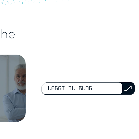
che
LEGGI IL BLOG
Leadership in trasformazione: l
a, +4,1% nel 2024
reputazione che permette di
flazione
ispirare