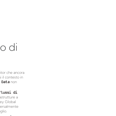
o di
titor che ancora
il contesto in
 Data
non
flussi di
astrutture a
sey Global
versalmente
glio.