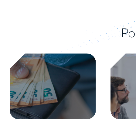
Po
Leadership in trasformazione: la
B
2024
reputazione che permette di
q
ispirare