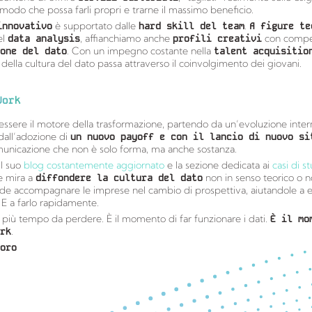
 modo che possa farli propri e trarne il massimo beneficio.
innovativo
è supportato dalle
hard skill del team
.
A figure te
el
data analysis
, affianchiamo anche
profili creativi
con compe
one del dato
. Con un impegno costante nella
talent acquisitio
 della cultura del dato passa attraverso il coinvolgimento dei giovani.
Work
ssere il motore della trasformazione, partendo da un’evoluzione inter
dall’adozione di
un nuovo payoff e con il lancio di nuovo si
nicazione che non è solo forma, ma anche sostanza.
il suo
blog costantemente aggiornato
e la sezione dedicata ai
casi di s
e mira a
diffondere la cultura del dato
non in senso teorico o n
nde accompagnare le imprese nel cambio di prospettiva, aiutandole a es
. E a farlo rapidamente.
 più tempo da perdere. È il momento di far funzionare i dati.
È il mo
rk
.
oro