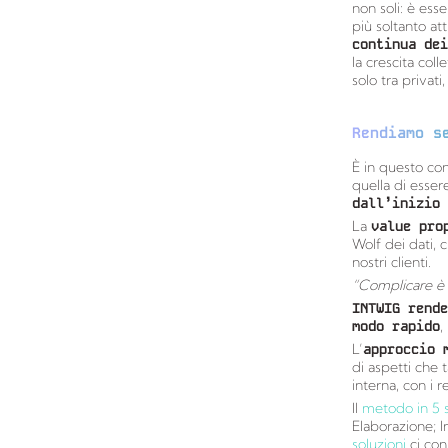
non soli: è ess
più soltanto att
continua dei
la crescita col
solo tra privat
Rendiamo s
È in questo con
quella di esser
dall’inizio 
La
value pro
Wolf dei dati, 
nostri clienti.
“Complicare è fa
INTWIG rende
modo rapido
,
L’
approccio 
di aspetti che t
interna, con i r
Il
metodo in 5 
Elaborazione; In
soluzioni
ci con