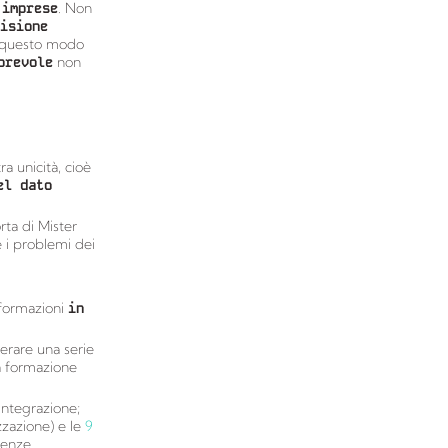
 imprese
. Non
isione
in questo modo
orevole
non
ra unicità, cioè
el dato
rta di Mister
e i problemi dei
nformazioni
in
erare una serie
la formazione
integrazione;
izzazione) e le
9
igenze