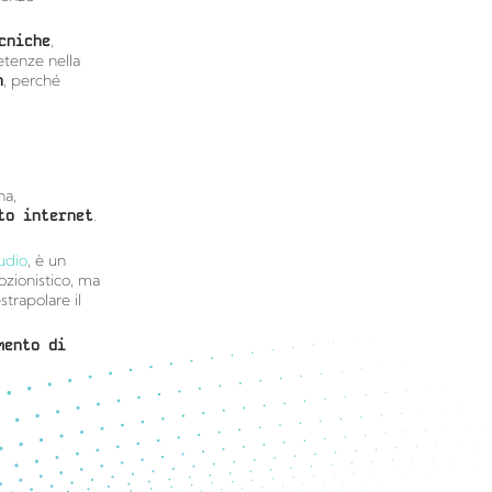
cniche
,
tenze nella
n
, perché
na,
to internet
.
tudio
, è un
ozionistico, ma
trapolare il
mento di