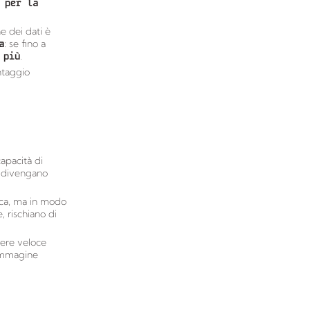
 per la
e dei dati è
a
: se fino a
 più
.
ntaggio
capacità di
e divengano
ica, ma in modo
, rischiano di
rere veloce
’immagine