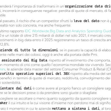
nderà l’importanza di trasformarsi in un’
organizzazione data dri
i, incorrerà in conseguenze negative: perdita di quote di mercato, di fa
tile.
l passato, il rischio che un competitor sfrutti la
leva del dato
non è p
realtà non solo concreta, ma anche frequente.
ultimo rapporto
IDC Worldwide Big Data and Analytics Spending Gui
0 e un totale di oltre 215 miliardi di dollari nel solo 2021, il mercato cr
vestimenti in big data entro il 2025 registreranno un tasso di crescita a
12,8%.
aziende di tutte le dimensioni
: se in passato la capacità di elabo
nte nelle mani dei colossi, oggi è anche alla portata delle Pmi.
 assicurato dai Big Data
, rispetto all’investimento che comporta,
 un momento di crisi come quello l’economia mondiale sta vivendo. S
mini
, le aziende data master del settore Consumer Product & Retail (
profitto operativo superiori del 30%
rispetto alla media del se
efici in termini di quote di mercato, redditività, coinvolgimento dei c
sostenibilità.
ientare dai dati
è come avere al proprio fianco un consigliere sa
re se le decisioni prese o da prendere sono giuste o sbagliate.
cegliere se ascoltare o meno quanto suggerito da questo consigliere
aker
il cui intuito e la cui visione d’insieme non perdono mai di signific
vato il momento in cui le aziende
mettano a sistema i dati
, al lor