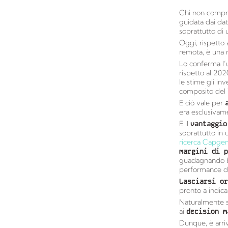
Chi non compre
guidata dai dat
soprattutto di u
Oggi, rispetto a
remota, è una 
Lo conferma l’
rispetto al 202
le stime gli in
composito del 
E ciò vale per
era esclusivame
E il
vantaggio
soprattutto in
ricerca Capge
margini di 
guadagnando ben
performance di 
Lasciarsi or
pronto a indica
Naturalmente s
ai
decision m
Dunque, è arri