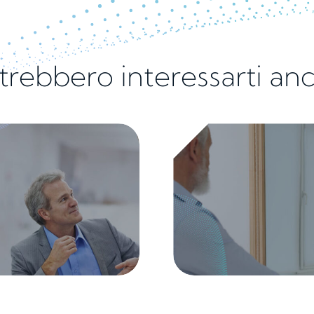
trebbero interessarti an
ias e stereotipi sul lavoro:
Redditi in crescit
uando le scorciatoie mentali
oltre l’in
diventano discriminazioni